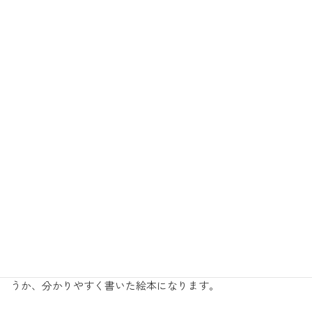
初めて歯の治療する
お友達へ
beginner
歯の治療がどういう流れで、どういう道具やお薬を使って行
うか、分かりやすく書いた絵本になります。