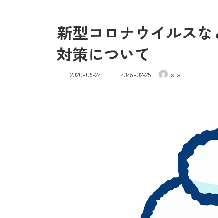
新型コロナウイルスな
対策について
最
2020-05-22
2026-02-25
staff
終
更
新
日
時
: