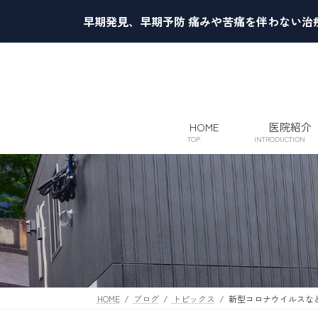
コ
ナ
早期発見、早期予防 痛みや苦痛を伴わない治
ン
ビ
テ
ゲ
ン
ー
ツ
シ
へ
ョ
ス
ン
キ
に
HOME
医院紹介
TOP
INTRODUCTION
ッ
移
プ
動
HOME
ブログ
トピックス
新型コロナウイルスな